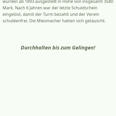
wurden ab 1893 ausgestellt in Höhe von insgesamt 3580
Mark. Nach 6 Jahren war der letzte Schuldschein
eingelöst, damit der Turm bezahlt und der Verein
schuldenfrei. Die Miesmacher hatten sich getäuscht.
"An Courage fehlt es den Herren nicht"
Durchhalten bis zum Gelingen!
"Kein Baum kein Strauch bietet Schatten und
werden jedenfalls nicht viele Fremdlinge es
versuchen, denselben zu ersteigen"