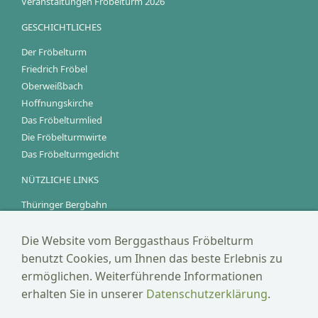
Veranstaltungen Fröbelturm 2026
GESCHICHTLICHES
Der Fröbelturm
Friedrich Fröbel
Oberweißbach
Hoffnungskirche
Das Fröbelturmlied
Die Fröbelturmwirte
Das Fröbelturmgedicht
NÜTZLICHE LINKS
Thüringer Bergbahn
Talsperre Leibis/Lichte
Glasapparatemuseum Cursdorf
Die Website vom Berggasthaus Fröbelturm
Likörfabrik Rudolf Trapp
benutzt Cookies, um Ihnen das beste Erlebnis zu
Goldwaschen im Schwarzatal
ermöglichen. Weiterführende Informationen
Steilste Straße in Deesbach
erhalten Sie in unserer
Datenschutzerklärung
.
KONTAKT/RECHTLICHES