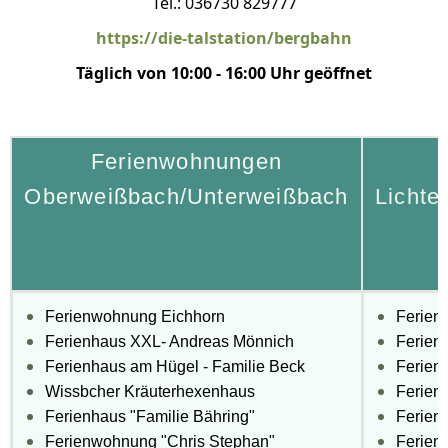
Tel.: 036730 829777
https://die-talstation/bergbahn
Täglich von 10:00 - 16:00 Uhr geöffnet
Ferienwohnungen
Oberweißbach/Unterweißbach
Lichte
Ferienwohnung Eichhorn
Ferien
Ferienhaus XXL- Andreas Mönnich
Ferien
Ferienhaus am Hügel - Familie Beck
Ferienh
Wissbcher Kräuterhexenhaus
Ferien
Ferienhaus "Familie Bähring"
Ferien
Ferienwohnung "Chris Stephan"
Ferien