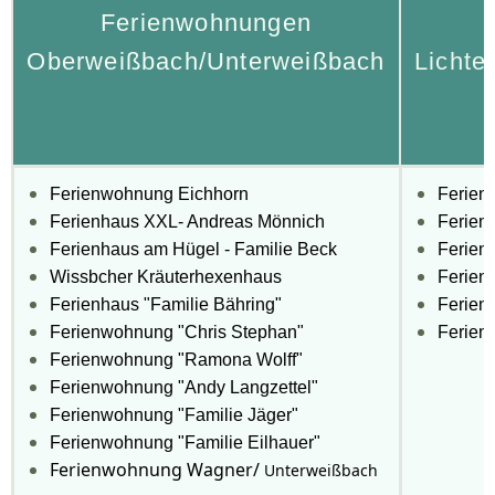
Ferienwohnungen
Oberweißbach/Unterweißbach
Lichte
Ferienwohnung Eichhorn
Ferien
Ferienhaus XXL- Andreas Mönnich
Ferien
Ferienhaus am Hügel - Familie Beck
Ferienh
Wissbcher Kräuterhexenhaus
Ferien
Ferienhaus "Familie Bähring"
Ferien
Ferienwohnung "Chris Stephan"
Ferien
Ferienwohnung "Ramona Wolff"
Ferienwohnung "Andy Langzettel"
Ferienwohnung "Familie Jäger"
Ferienwohnung "Familie Eilhauer"
Ferienwohnung Wagner/
Unterweißbach