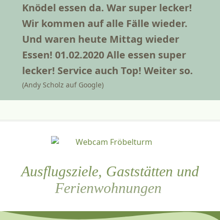
Knödel essen da. War super lecker!
Wir kommen auf alle Fälle wieder.
Und waren heute Mittag wieder
Essen! 01.02.2020 Alle essen super
lecker! Service auch Top! Weiter so.
(Andy Scholz auf Google)
Ausflugsziele, Gaststätten und
Ferienwohnungen