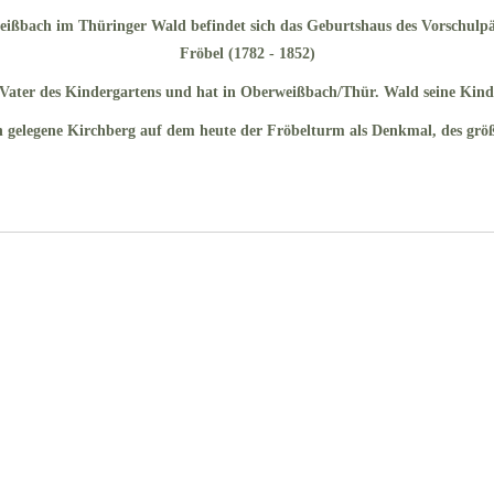
eißbach im Thüringer Wald befindet sich das Geburtshaus des Vorschulp
Fröbel (1782 - 1852)
s Vater des Kindergartens und hat in Oberweißbach/Thür. Wald seine Kind
h gelegene Kirchberg auf dem heute der Fröbelturm als Denkmal, des grö