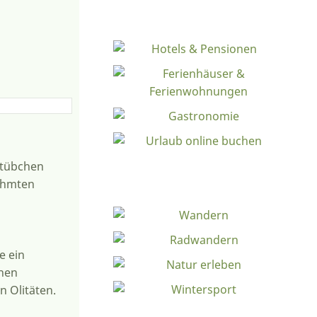
stübchen
rühmten
e ein
chen
n Olitäten.