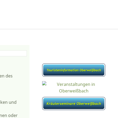
ken des
niken und
inen oder