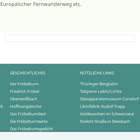
 Europäischer Fernwanderweg etc.
GESCHICHTLICHES
NÜTZLICHE LINKS
Der Fröbelturm
Thüringer Bergbahn
Friedrich Fröbel
Talsperre Leibis/Lichte
Oberweißbach
Glasapparatemuseum Cursdorf
26
Hoffnungskirche
Likörfabrik Rudolf Trapp
Das Fröbelturmlied
Goldwaschen im Schwarzatal
Die Fröbelturmwirte
Steilste Straße in Deesbach
Das Fröbelturmgedicht